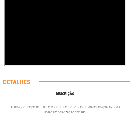
DETALHES
DESCRIÇÃO
Animação que permite observar o processo de conversão de uma polarização
linear em polarização circular.