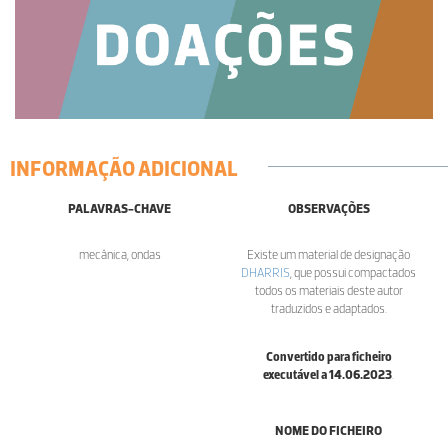
INFORMAÇÃO ADICIONAL
PALAVRAS-CHAVE
OBSERVAÇÕES
mecânica, ondas
Existe um material de designação
DHARRIS
, que possui compactados
todos os materiais deste autor
traduzidos e adaptados.
Convertido para ficheiro
executável a 14.06.2023
.
NOME DO FICHEIRO