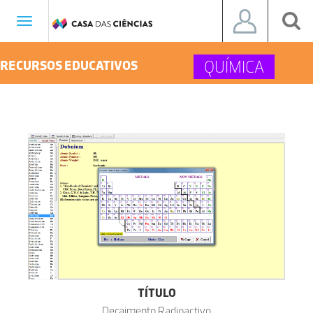
Toggle
navigation
QUÍMICA
RECURSOS EDUCATIVOS
TÍTULO
Decaimento Radioactivo