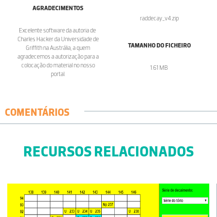
AGRADECIMENTOS
raddecay_v4.zip
Excelente software da autoria de
Charles Hacker da Universidade de
TAMANHO DO FICHEIRO
Griffith na Austrália, a quem
agradecemos a autorização para a
colocação do material no nosso
1.61 MB
portal.
COMENTÁRIOS
RECURSOS RELACIONADOS