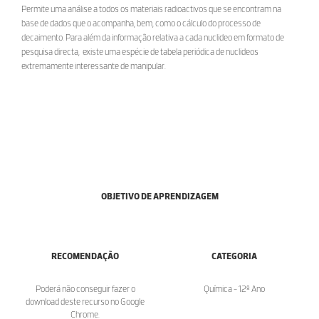
Permite uma análise a todos os materiais radioactivos que se encontram na
base de dados que o acompanha, bem, como o cálculo do processo de
decaimento. Para além da informação relativa a cada nuclideo em formato de
pesquisa directa, existe uma espécie de tabela periódica de nuclideos
extremamente interessante de manipular.
OBJETIVO DE APRENDIZAGEM
RECOMENDAÇÃO
CATEGORIA
Poderá não conseguir fazer o
Química - 12º Ano
download deste recurso no Google
Chrome.