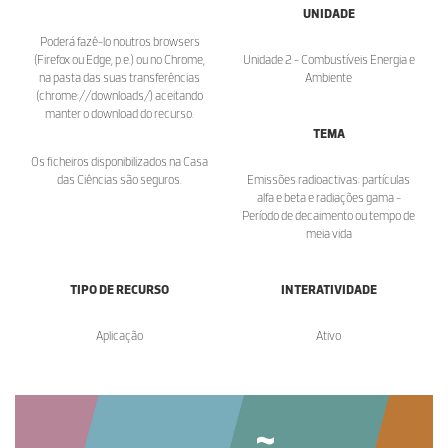
UNIDADE
Poderá fazê-lo noutros browsers
(Firefox ou Edge, p.e.) ou no Chrome,
Unidade 2 - Combustíveis Energia e
na pasta das suas transferências
Ambiente
(chrome://downloads/) aceitando
manter o download do recurso.
TEMA
Os ficheiros disponibilizados na Casa
das Ciências são seguros.
Emissões radioactivas: partículas
alfa e beta e radiações gama -
Período de decaimento ou tempo de
meia vida
TIPO DE RECURSO
INTERATIVIDADE
Aplicação
Ativo