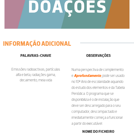
INFORMAÇÃO ADICIONAL
PALAVRAS-CHAVE
OBSERVAÇÕES
Emissões radioactivas, partículas
Numa perspectiva de complemento
alfa e beta, radiações gama,
e
Aprofundamento
, pode ser usado
decaimento, meia vida
no 10ª Ano de escolaridade aquando
do estudo dos elementos e da Tabela
Periódica. O programa que se
disponibiliza é o de instalação que
deve ser descarregado para o seu
computador, descompactado e
imediatamente começa a funcionar
a partir do executável.
NOME DO FICHEIRO