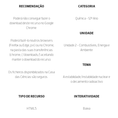
RECOMENDAÇÃO
CATEGORIA
Poderá não conseguir fazer o
Química - 12º Ano
download deste recurso no Google
Chrome.
UNIDADE
Poderá fazê-lo noutros browsers
(Firefox ou Edge, p.e.) ou no Chrome,
Unidade 2 - Combustíveis, Energia e
na pasta das suas transferências
Ambiente
(chrome://downloads/) aceitando
manter o download do recurso.
TEMA
Os ficheiros disponibilizados na Casa
das Ciências são seguros.
A estabilidade/instabilidade nuclear e
o decaimento radioactivo
TIPO DE RECURSO
INTERATIVIDADE
HTML5
Baixa