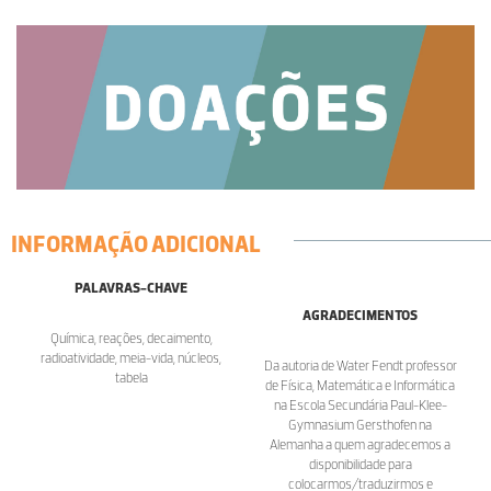
INFORMAÇÃO ADICIONAL
PALAVRAS-CHAVE
AGRADECIMENTOS
Química, reações, decaimento,
radioatividade, meia-vida, núcleos,
Da autoria de Water Fendt professor
tabela
de Física, Matemática e Informática
na Escola Secundária Paul-Klee-
Gymnasium Gersthofen na
Alemanha a quem agradecemos a
disponibilidade para
colocarmos/traduzirmos e