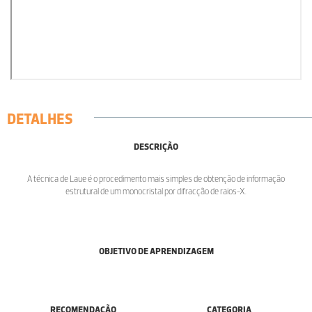
DETALHES
DESCRIÇÃO
A técnica de Laue é o procedimento mais simples de obtenção de informação
estrutural de um monocristal por difracção de raios-X.
OBJETIVO DE APRENDIZAGEM
RECOMENDAÇÃO
CATEGORIA