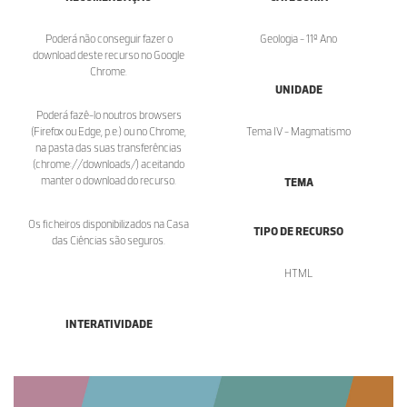
Poderá não conseguir fazer o
Geologia - 11º Ano
download deste recurso no Google
Chrome.
UNIDADE
Poderá fazê-lo noutros browsers
(Firefox ou Edge, p.e.) ou no Chrome,
Tema IV - Magmatismo
na pasta das suas transferências
(chrome://downloads/) aceitando
manter o download do recurso.
TEMA
Os ficheiros disponibilizados na Casa
TIPO DE RECURSO
das Ciências são seguros.
HTML
INTERATIVIDADE