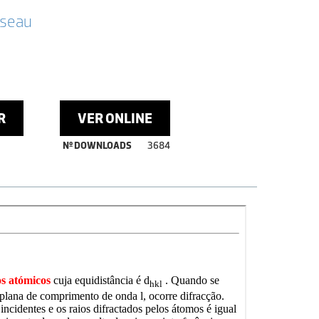
sseau
R
VER ONLINE
Nº DOWNLOADS
3684