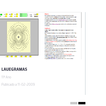
LAUEGRAMAS
OS 17
11º Ano
11º Ano
Publicado a 11-02-2009
Publicad