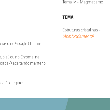
Tema IV - Magmatismo
TEMA
Estruturas cristalinas -
(Aprofundamento)
ecurso no Google Chrome.
, p.e.) ou no Chrome, na
loads/) aceitando manter o
as são seguros.