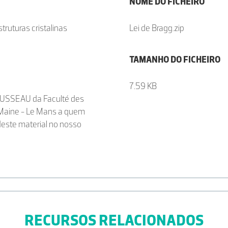
NOME DO FICHEIRO
struturas cristalinas
Lei de Bragg.zip
TAMANHO DO FICHEIRO
7.59 KB
ROUSSEAU da Faculté des
u Maine - Le Mans a quem
deste material no nosso
RECURSOS RELACIONADOS