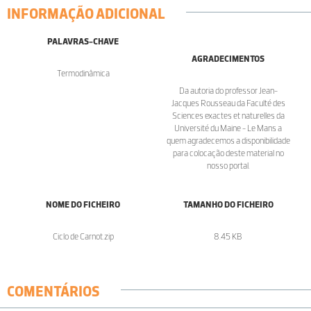
INFORMAÇÃO ADICIONAL
PALAVRAS-CHAVE
AGRADECIMENTOS
Termodinâmica
Da autoria do professor Jean-
Jacques Rousseau da Faculté des
Sciences exactes et naturelles da
Université du Maine - Le Mans a
quem agradecemos a disponibilidade
para colocação deste material no
nosso portal.
NOME DO FICHEIRO
TAMANHO DO FICHEIRO
Ciclo de Carnot.zip
8.45 KB
COMENTÁRIOS