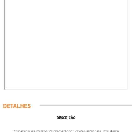
DETALHES
DESCRIÇÃO
Aplicação que simula o funcionamento do Ciclo de Carnot para um sistema