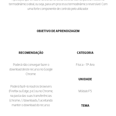
termodinâmico ideal, ou seja, para um processo termodinâmico reversível. Com
uma forte componente de controlo pelo utilizador.
OBJETIVO DE APRENDIZAGEM
RECOMENDAÇÃO
CATEGORIA
Poderá não conseguir fazer o
Física - 11º Ano
download deste recurso no Google
Chrome.
UNIDADE
Poderá fazê-lo noutros browsers
(Firefox ou Edge, p.e.) ou no Chrome,
Módulo F5
na pasta das suas transferências
(chrome://downloads/) aceitando
manter o download do recurso.
TEMA