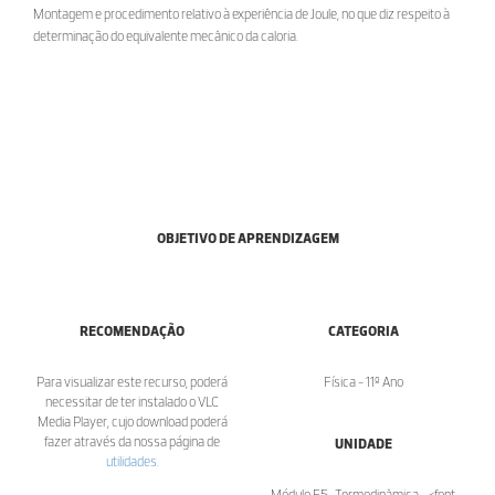
Montagem e procedimento relativo à experiência de Joule, no que diz respeito à
determinação do equivalente mecânico da caloria.
OBJETIVO DE APRENDIZAGEM
RECOMENDAÇÃO
CATEGORIA
Para visualizar este recurso, poderá
Física - 11º Ano
necessitar de ter instalado o VLC
Media Player, cujo download poderá
fazer através da nossa página de
UNIDADE
utilidades
.
Módulo F5 -Termodinâmica - <font