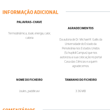
INFORMAÇÃO ADICIONAL
PALAVRAS-CHAVE
AGRADECIMENTOS
Termodinâmica, Joule, energia, calor,
caloria
Da autoria de Dr. Michael R. Gallis da
Universidade do Estado da
Pensilvânia nos Estados Unidos
(Schuylkill Campus) que nos
autorizou a sua colocação no portal
Casa das Ciências e a quem
agradecemos.
NOME DO FICHEIRO
TAMANHO DO FICHEIRO
Joules_paddle.avi
3.36 MB