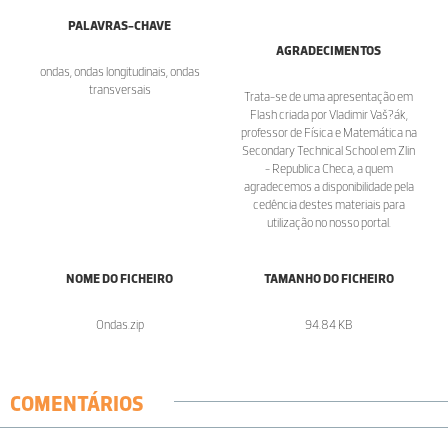
PALAVRAS-CHAVE
AGRADECIMENTOS
ondas, ondas longitudinais, ondas
transversais
Trata-se de uma apresentação em
Flash criada por Vladimir Vaš?ák,
professor de Física e Matemática na
Secondary Technical School em Zlin
- Republica Checa, a quem
agradecemos a disponibilidade pela
cedência destes materiais para
utilização no nosso portal.
NOME DO FICHEIRO
TAMANHO DO FICHEIRO
Ondas.zip
94.84 KB
COMENTÁRIOS