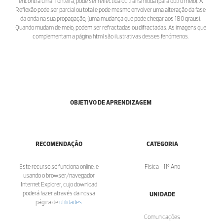
encontra uma fronteira, pode ser reflectida ou transmitida (para outro meio). A
Reflexão pode ser parcial ou total e pode mesmo envolver uma alteração da fase
da onda na sua propagação, (uma mudança que pode chegar aos 180 graus).
Quando mudam de meio, podem ser refractadas ou difractadas. As imagens que
complementam a página html são ilustrativas desses fenómenos.
OBJETIVO DE APRENDIZAGEM
RECOMENDAÇÃO
CATEGORIA
Este recurso só funciona online, e
Física - 11º Ano
usando o browser/navegador
Internet Explorer, cujo download
poderá fazer através da nossa
UNIDADE
página de
utilidades
.
Comunicações