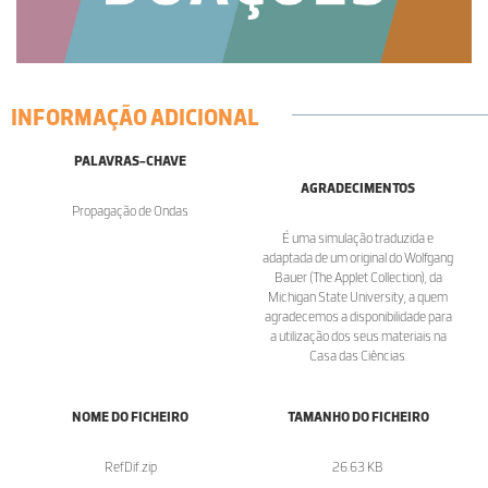
INFORMAÇÃO ADICIONAL
PALAVRAS-CHAVE
AGRADECIMENTOS
Propagação de Ondas
É uma simulação traduzida e
adaptada de um original do Wolfgang
Bauer (The Applet Collection), da
Michigan State University, a quem
agradecemos a disponibilidade para
a utilização dos seus materiais na
Casa das Ciências.
NOME DO FICHEIRO
TAMANHO DO FICHEIRO
RefDif.zip
26.63 KB