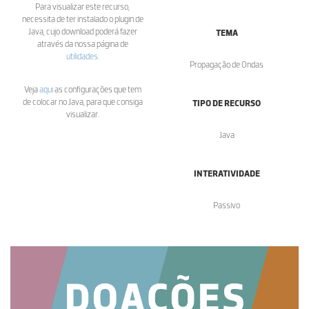
Para visualizar este recurso,
necessita de ter instalado o plugin de
Java, cujo download poderá fazer
TEMA
através da nossa página de
utilidades
.
Propagação de Ondas
Veja
aqui
as configurações que tem
de colocar no Java, para que consiga
TIPO DE RECURSO
visualizar.
Java
INTERATIVIDADE
Passivo