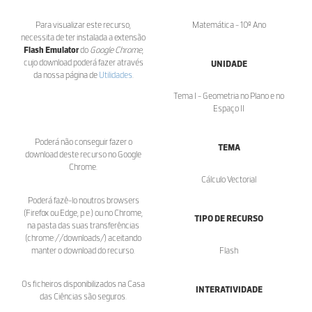
Para visualizar este recurso,
Matemática - 10º Ano
necessita de ter instalada a extensão
Flash Emulator
do
Google Chrome
,
cujo download poderá fazer através
UNIDADE
da nossa página de
Utilidades
.
Tema I - Geometria no Plano e no
Espaço II
Poderá não conseguir fazer o
TEMA
download deste recurso no Google
Chrome.
Cálculo Vectorial
Poderá fazê-lo noutros browsers
(Firefox ou Edge, p.e.) ou no Chrome,
TIPO DE RECURSO
na pasta das suas transferências
(chrome://downloads/) aceitando
manter o download do recurso.
Flash
Os ficheiros disponibilizados na Casa
INTERATIVIDADE
das Ciências são seguros.