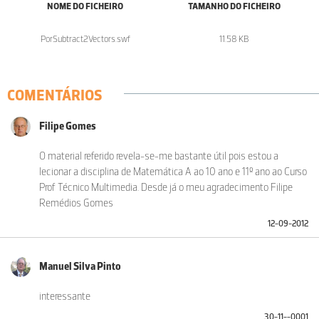
NOME DO FICHEIRO
TAMANHO DO FICHEIRO
PorSubtract2Vectors.swf
11.58 KB
COMENTÁRIOS
Filipe Gomes
O material referido revela-se-me bastante útil pois estou a
lecionar a disciplina de Matemática A ao 10 ano e 11º ano ao Curso
Prof Técnico Multimedia. Desde já o meu agradecimento Filipe
Remédios Gomes
12-09-2012
Manuel Silva Pinto
interessante
30-11--0001