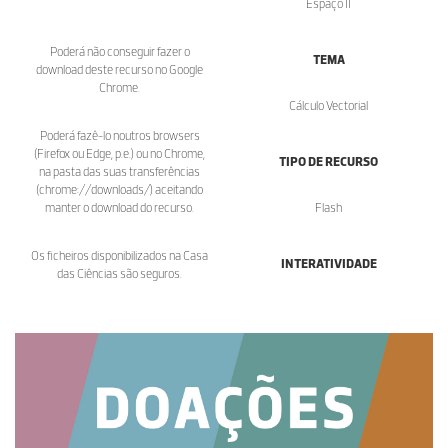
Espaço II
Poderá não conseguir fazer o
TEMA
download deste recurso no Google
Chrome.
Cálculo Vectorial
Poderá fazê-lo noutros browsers
(Firefox ou Edge, p.e.) ou no Chrome,
TIPO DE RECURSO
na pasta das suas transferências
(chrome://downloads/) aceitando
manter o download do recurso.
Flash
Os ficheiros disponibilizados na Casa
INTERATIVIDADE
das Ciências são seguros.