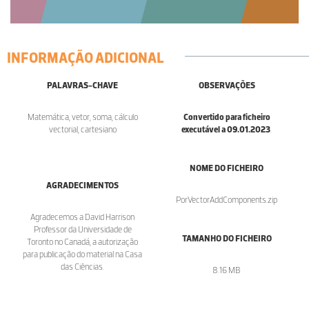
INFORMAÇÃO ADICIONAL
PALAVRAS-CHAVE
OBSERVAÇÕES
Matemática, vetor, soma, cálculo
Convertido para ficheiro
vectorial, cartesiano
executável a 09.01.2023
.
NOME DO FICHEIRO
AGRADECIMENTOS
PorVectorAddComponents.zip
Agradecemos a David Harrison
Professor da Universidade de
TAMANHO DO FICHEIRO
Toronto no Canadá, a autorização
para publicação do material na Casa
das Ciências.
8.16 MB