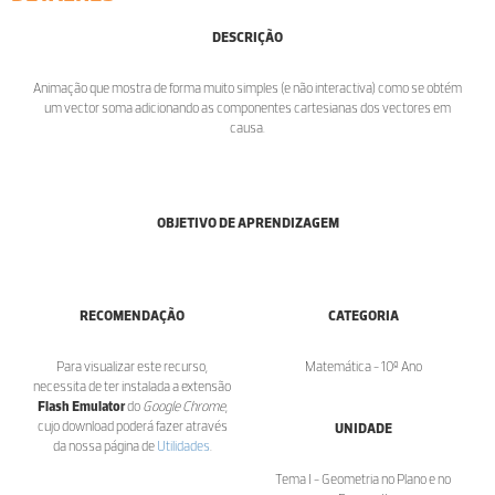
DESCRIÇÃO
Animação que mostra de forma muito simples (e não interactiva) como se obtém
um vector soma adicionando as componentes cartesianas dos vectores em
causa.
OBJETIVO DE APRENDIZAGEM
RECOMENDAÇÃO
CATEGORIA
Para visualizar este recurso,
Matemática - 10º Ano
necessita de ter instalada a extensão
Flash Emulator
do
Google Chrome
,
cujo download poderá fazer através
UNIDADE
da nossa página de
Utilidades
.
Tema I - Geometria no Plano e no