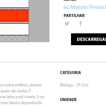
Ivo Marcelo Pereira 
PARTILHAR
DESCARREGA
CATEGORIA
s sobre anfíbios, através
Biologia - 3º Ciclo
s quais são dadas 3
ma delas está correta. Este
UNIDADE
 Ensino Básico dependendo