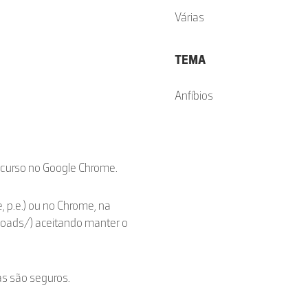
Várias
TEMA
Anfíbios
ecurso no Google Chrome.
, p.e.) ou no Chrome, na
loads/) aceitando manter o
as são seguros.