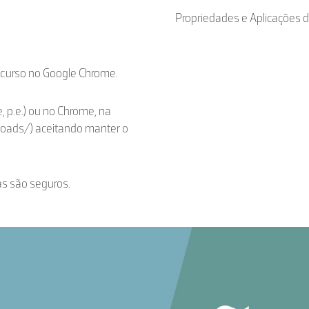
Propriedades e Aplicações 
ecurso no Google Chrome.
, p.e.) ou no Chrome, na
loads/) aceitando manter o
as são seguros.