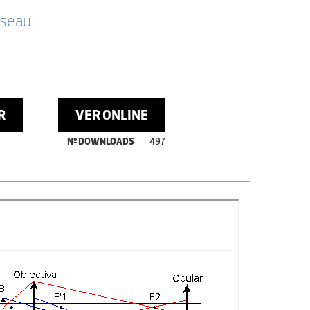
sseau
R
VER ONLINE
Nº DOWNLOADS
497