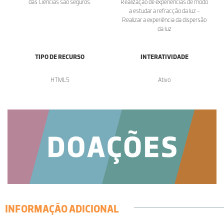
das Ciências são seguros.
Realização de experiências de modo
a estudar a refracção da luz -
Realizar a experiência da dispersão
da luz
TIPO DE RECURSO
INTERATIVIDADE
HTML5
Ativo
INFORMAÇÃO ADICIONAL