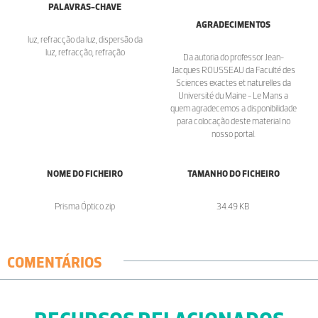
PALAVRAS-CHAVE
AGRADECIMENTOS
luz, refracção da luz, dispersão da
luz, refracção, refração
Da autoria do professor Jean-
Jacques ROUSSEAU da Faculté des
Sciences exactes et naturelles da
Université du Maine - Le Mans a
quem agradecemos a disponibilidade
para colocação deste material no
nosso portal.
NOME DO FICHEIRO
TAMANHO DO FICHEIRO
Prisma Óptico.zip
34.49 KB
COMENTÁRIOS