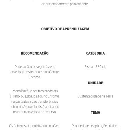
discricionariamente pelo docente.
OBJETIVO DE APRENDIZAGEM
RECOMENDAÇÃO
CATEGORIA
Poderá não conseguir fazer o
Física - 3º Ciclo
download deste recurso no Google
Chrome.
UNIDADE
Poderá fazê-lo noutros browsers
(Firefox ou Edge, p.e.) ou no Chrome,
Sustentabilidade na Terra
na pasta das suas transferências
(chrome://downloads/) aceitando
manter o download do recurso.
TEMA
Os ficheiros disponibilizados na Casa
Propriedades e aplicações da luz -