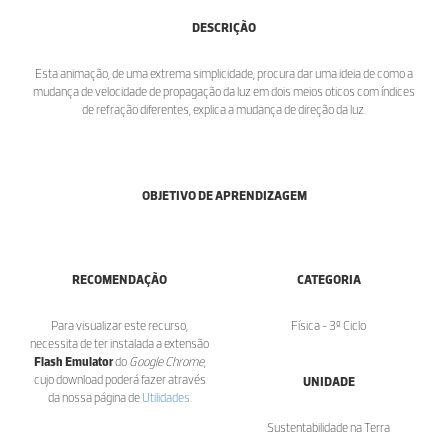
DESCRIÇÃO
Esta animação, de uma extrema simplicidade, procura dar uma ideia de como a
mudança de velocidade de propagação da luz em dois meios oticos com índices
de refração diferentes, explica a mudança de direção da luz.
OBJETIVO DE APRENDIZAGEM
RECOMENDAÇÃO
CATEGORIA
Para visualizar este recurso,
Física - 3º Ciclo
necessita de ter instalada a extensão
Flash Emulator
do
Google Chrome
,
cujo download poderá fazer através
UNIDADE
da nossa página de
Utilidades
.
Sustentabilidade na Terra