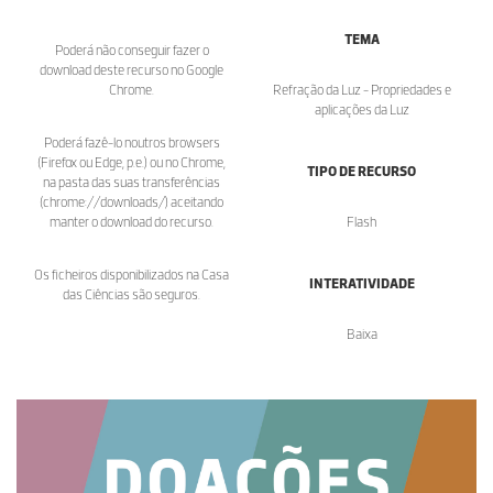
TEMA
Poderá não conseguir fazer o
download deste recurso no Google
Chrome.
Refração da Luz - Propriedades e
aplicações da Luz
Poderá fazê-lo noutros browsers
(Firefox ou Edge, p.e.) ou no Chrome,
TIPO DE RECURSO
na pasta das suas transferências
(chrome://downloads/) aceitando
manter o download do recurso.
Flash
Os ficheiros disponibilizados na Casa
INTERATIVIDADE
das Ciências são seguros.
Baixa