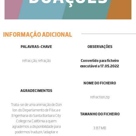
INFORMAÇÃO ADICIONAL
PALAVRAS-CHAVE
OBSERVAÇÕES
refracção, refração
Convertido para ficheiro
executável a 17.05.2022
.
NOME DO FICHEIRO
AGRADECIMENTOS
refraction.zip
Trata-se de uma animação de Don
Ion. do Departamento de Física e
TAMANHO DO FICHEIRO
Engenharia do Santa Barbara City
College na Califórnia a quem
agrademos a disponibilidade para
3.87 MB
podermos traduzir/adaptar e