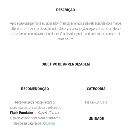
DESCRIÇÃO
Aplicação que permite ao utilizador manipular o índice de refração de dois meios
diferentes (n
e n
) e, desse modo, observar a variação no percurso de um feixe
1
2
de luz (bem como do ângulo crítico). O utilizador pode ainda deslocar a origem do
feixe de luz.
OBJETIVO DE APRENDIZAGEM
RECOMENDAÇÃO
CATEGORIA
Para visualizar este recurso,
Física - 3º Ciclo
necessita de ter instalada a extensão
Flash Emulator
do
Google Chrome
,
cujo download poderá fazer através
UNIDADE
da nossa página de
Utilidades
.