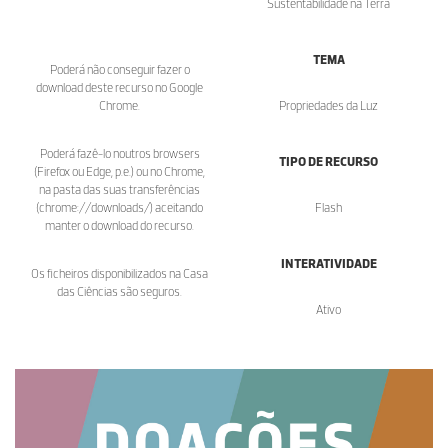
Sustentabilidade na Terra
TEMA
Poderá não conseguir fazer o
download deste recurso no Google
Chrome.
Propriedades da Luz
Poderá fazê-lo noutros browsers
TIPO DE RECURSO
(Firefox ou Edge, p.e.) ou no Chrome,
na pasta das suas transferências
(chrome://downloads/) aceitando
Flash
manter o download do recurso.
INTERATIVIDADE
Os ficheiros disponibilizados na Casa
das Ciências são seguros.
Ativo