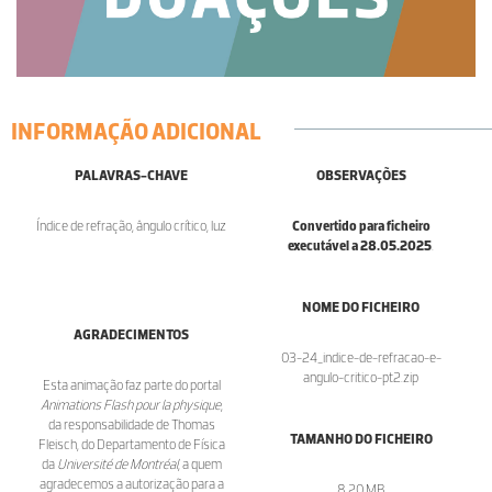
INFORMAÇÃO ADICIONAL
PALAVRAS-CHAVE
OBSERVAÇÕES
Índice de refração, ângulo crítico, luz
Convertido para ficheiro
executável a 28.05.2025
.
NOME DO FICHEIRO
AGRADECIMENTOS
03-24_indice-de-refracao-e-
angulo-critico-pt2.zip
Esta animação faz parte do portal
Animations Flash pour la physique
,
da responsabilidade de Thomas
TAMANHO DO FICHEIRO
Fleisch, do Departamento de Física
da
Université de Montréal
, a quem
agradecemos a autorização para a
8.20 MB