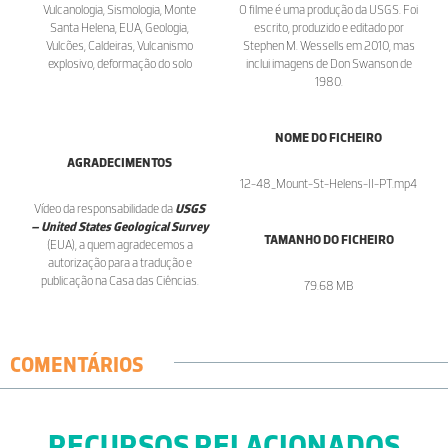
Vulcanologia, Sismologia, Monte
O filme é uma produção da USGS. Foi
Santa Helena, EUA, Geologia,
escrito, produzido e editado por
Vulcões, Caldeiras, Vulcanismo
Stephen M. Wessells em 2010, mas
explosivo, deformação do solo
inclui imagens de Don Swanson de
1980.
NOME DO FICHEIRO
AGRADECIMENTOS
12-48_Mount-St-Helens-II-PT.mp4
Vídeo da responsabilidade da
USGS
– United States Geological Survey
TAMANHO DO FICHEIRO
(EUA), a quem agradecemos a
autorização para a tradução e
publicação na Casa das Ciências.
79.68 MB
COMENTÁRIOS
RECURSOS RELACIONADOS