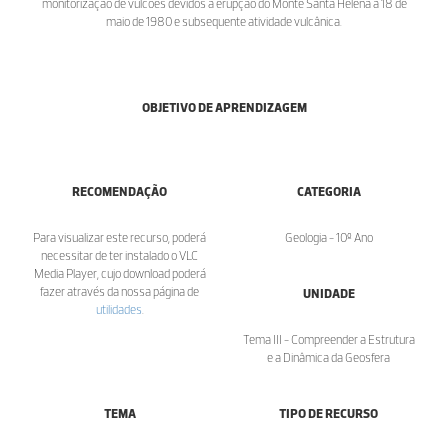
monitorização de vulcões devidos à erupção do Monte Santa Helena a 18 de
maio de 1980 e subsequente atividade vulcânica.
OBJETIVO DE APRENDIZAGEM
RECOMENDAÇÃO
CATEGORIA
Para visualizar este recurso, poderá
Geologia - 10º Ano
necessitar de ter instalado o VLC
Media Player, cujo download poderá
fazer através da nossa página de
UNIDADE
utilidades
.
Tema III - Compreender a Estrutura
e a Dinâmica da Geosfera
TEMA
TIPO DE RECURSO