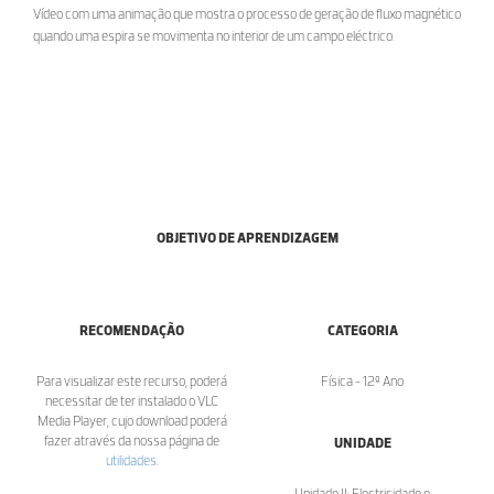
Vídeo com uma animação que mostra o processo de geração de fluxo magnético
quando uma espira se movimenta no interior de um campo eléctrico.
OBJETIVO DE APRENDIZAGEM
RECOMENDAÇÃO
CATEGORIA
Para visualizar este recurso, poderá
Física - 12º Ano
necessitar de ter instalado o VLC
Media Player, cujo download poderá
fazer através da nossa página de
UNIDADE
utilidades
.
Unidade II: Electricidade e