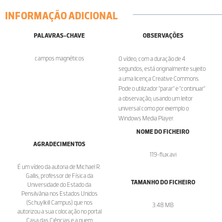
INFORMAÇÃO ADICIONAL
PALAVRAS-CHAVE
OBSERVAÇÕES
campos magnéticos
O vídeo, com a duração de 4
segundos, está originalmente sujeito
a uma licença Creative Commons.
Pode o utilizador "parar" e "continuar"
a observação, usando um leitor
universal como por exemplo o
Windows Media Player.
NOME DO FICHEIRO
AGRADECIMENTOS
119-flux.avi
É um vídeo da autoria de Michael R.
Gallis, professor de Física da
TAMANHO DO FICHEIRO
Universidade do Estado da
Pensilvânia nos Estados Unidos
(Schuylkill Campus) que nos
3.48 MB
autorizou a sua colocação no portal
Casa das Ciências e a quem