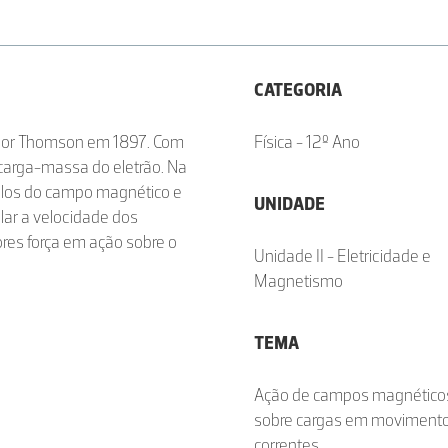
CATEGORIA
a por Thomson em 1897. Com
Física - 12º Ano
carga-massa do eletrão. Na
dulos do campo magnético e
UNIDADE
ular a velocidade dos
ores força em ação sobre o
Unidade II - Eletricidade e
Magnetismo
TEMA
Ação de campos magnético
sobre cargas em movimento
correntes