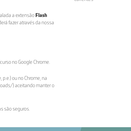
stalada a extensão
Flash
derá fazer através da nossa
ecurso no Google Chrome.
, p.e.) ou no Chrome, na
loads/) aceitando manter o
as são seguros.