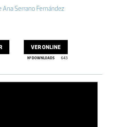
 e Ana Serrano Fernández
R
VER ONLINE
Nº DOWNLOADS
643