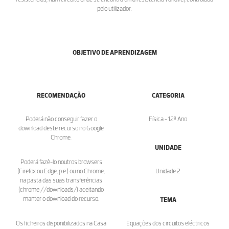
pelo utilizador.
OBJETIVO DE APRENDIZAGEM
RECOMENDAÇÃO
CATEGORIA
Poderá não conseguir fazer o
Física - 12º Ano
download deste recurso no Google
Chrome.
UNIDADE
Poderá fazê-lo noutros browsers
(Firefox ou Edge, p.e.) ou no Chrome,
Unidade 2
na pasta das suas transferências
(chrome://downloads/) aceitando
manter o download do recurso.
TEMA
Os ficheiros disponibilizados na Casa
Equações dos circuitos eléctricos