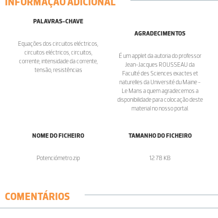
INFORMAÇÃO ADICIONAL
PALAVRAS-CHAVE
AGRADECIMENTOS
Equações dos circuitos eléctricos,
circuitos eléctricos, circuitos,
É um applet da autoria do professor
corrente, intensidade da corrente,
Jean-Jacques ROUSSEAU da
tensão, resistências
Faculté des Sciences exactes et
naturelles da Université du Maine -
Le Mans a quem agradecemos a
disponibilidade para colocação deste
material no nosso portal.
NOME DO FICHEIRO
TAMANHO DO FICHEIRO
Potenciómetro.zip
12.78 KB
COMENTÁRIOS