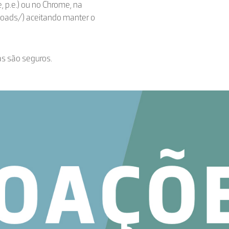
, p.e.) ou no Chrome, na
loads/) aceitando manter o
as são seguros.