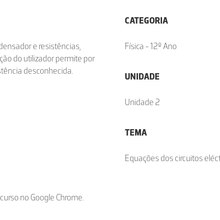
CATEGORIA
densador e resistências,
Física - 12º Ano
ão do utilizador permite por
istência desconhecida.
UNIDADE
Unidade 2
TEMA
Equações dos circuitos eléct
ecurso no Google Chrome.