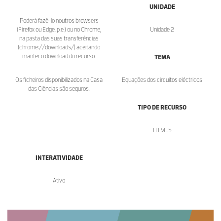
UNIDADE
Poderá fazê-lo noutros browsers
(Firefox ou Edge, p.e.) ou no Chrome,
Unidade 2
na pasta das suas transferências
(chrome://downloads/) aceitando
manter o download do recurso.
TEMA
Os ficheiros disponibilizados na Casa
Equações dos circuitos eléctricos
das Ciências são seguros.
TIPO DE RECURSO
HTML5
INTERATIVIDADE
Ativo