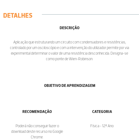
DETALHES
DESCRIÇÃO
Aplicação que estruturando um circuito com condensadores e resistências,
controlado por um osciloscópio e com a intervenção do utilizador permite por via
experimental determinar o valor de uma resistência desconhecida. Designa-se
como ponte de Wien-Robinson.
OBJETIVO DE APRENDIZAGEM
RECOMENDAÇÃO
CATEGORIA
Poderá não conseguir fazer o
Física - 12º Ano
download deste recurso no Google
Chrome.