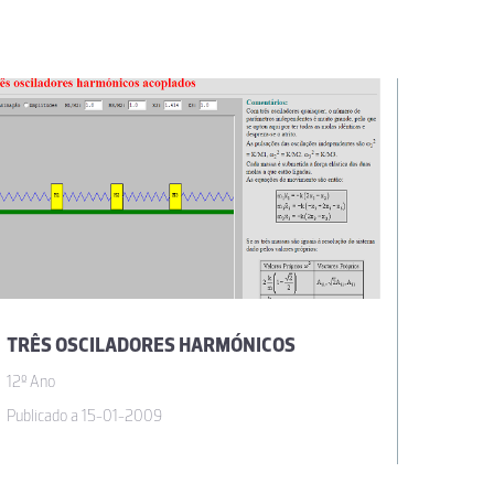
TRÊS OSCILADORES HARMÓNICOS
ACLOP
12º Ano
12º Ano
Publicado a 15-01-2009
Publicad