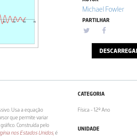
Michael Fowler
PARTILHAR
DESCARREGA
CATEGORIA
essivo. Usa a equação
Física - 12º Ano
ursor que permite variar
gráfico. Construída pelo
UNIDADE
gínia nos Estados Unidos,
é