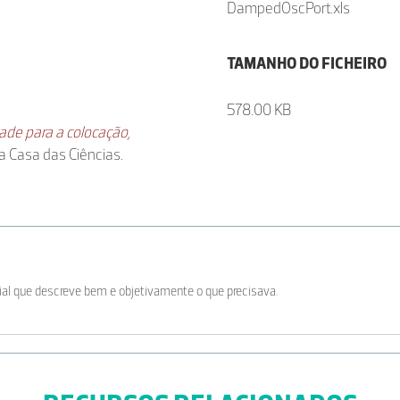
DampedOscPort.xls
TAMANHO DO FICHEIRO
578.00 KB
ade para a colocação,
a Casa das Ciências.
al que descreve bem e objetivamente o que precisava.