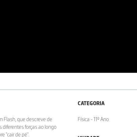
CATEGORIA
m Flash, que descreve de
Física - 11º Ano
 diferentes forças ao longo
 "cair de pé".