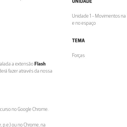
UNIDADE
Unidade 1 - Movimentos na 
e no espaço
TEMA
Forças
stalada a extensão
Flash
derá fazer através da nossa
ecurso no Google Chrome.
, p.e.) ou no Chrome, na