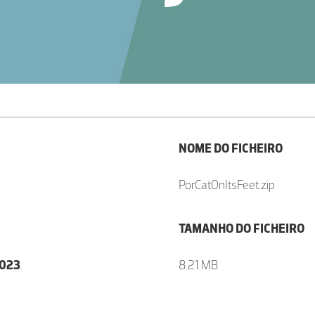
NOME DO FICHEIRO
PorCatOnItsFeet.zip
TAMANHO DO FICHEIRO
2023
.
8.21 MB