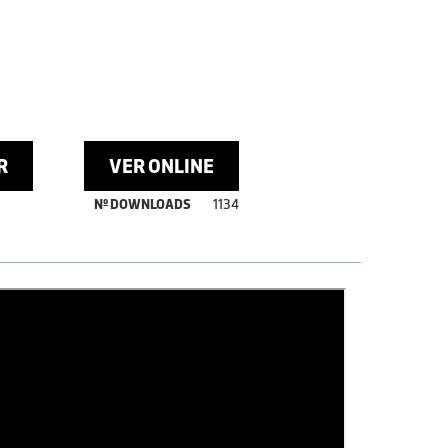
R
VER ONLINE
Nº DOWNLOADS
1134