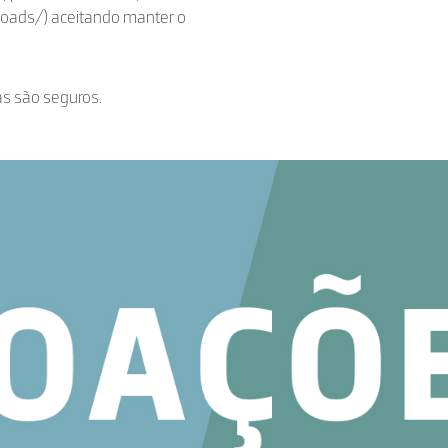
loads/) aceitando manter o
as são seguros.