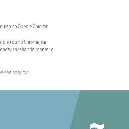
ecurso no Google Chrome.
, p.e.) ou no Chrome, na
loads/) aceitando manter o
as são seguros.