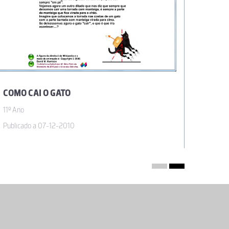
COMO CAI O GATO
CORPO
11º Ano
11º Ano
Publicado a 07-12-2010
Publicad