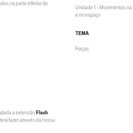
os na parte inferior do
Unidade 1 - Movimentos na 
e no espaço
TEMA
Forças
stalada a extensão
Flash
derá fazer através da nossa