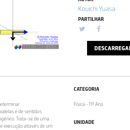
Kouichi Yuasa
PARTILHAR
DESCARREGA
CATEGORIA
determinar
Física - 11º Ano
ralelas e de sentidos
mogéneo. Trata-se de uma
UNIDADE
de execução através de um