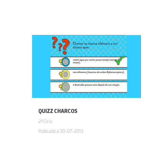
Maria Madalena Martins 
Muito interessante 
alvaro santos
Excelente atividad
Maria de Fátima da Silva
QUIZZ CHARCOS
2º Ciclo
Parece-me interessa
Publicado a 30-07-2013