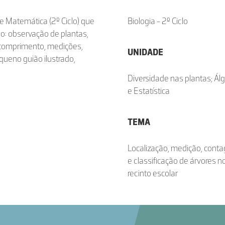
 e Matemática (2º Ciclo) que
Biologia - 2º Ciclo
o: observação de plantas,
 comprimento, medições,
UNIDADE
queno guião ilustrado,
Diversidade nas plantas; Ál
e Estatística
TEMA
Localização, medição, cont
e classificação de árvores n
recinto escolar