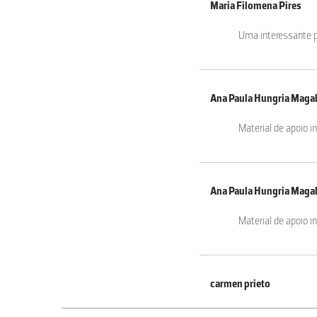
Maria Filomena Pires
Uma interessante pr
Ana Paula Hungria Maga
Material de apoio int
Ana Paula Hungria Maga
Material de apoio int
carmen prieto
Muito interessante