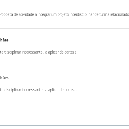
oposta de atividade a integrar um projeto interdisciplinar de turma relacionad
lhães
erdisciplinar interessante... a aplicar de certeza!
lhães
erdisciplinar interessante... a aplicar de certeza!
. Já fiz com os meus alunos e eles gostaram muito