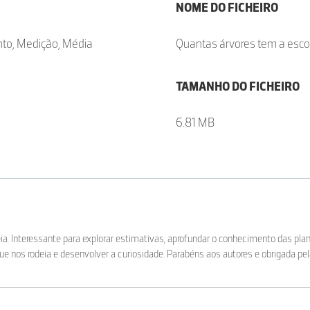
NOME DO FICHEIRO
ento, Medição, Média
Quantas árvores tem a esco
TAMANHO DO FICHEIRO
6.81 MB
ia. Interessante para explorar estimativas, aprofundar o conhecimento das plan
e nos rodeia e desenvolver a curiosidade. Parabéns aos autores e obrigada pela