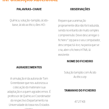
PALAVRAS-CHAVE
OBSERVAÇÕES
Química, solução-tampão, ácido-
Repare que a animação
base, ácido acético, iões HO-
propriamente dita não foi traduzida,
sendo no entanto de muito simples
compreensão. Deve descarregar o
ficheiro *.zip para o seu computador,
descompactá-lo e, na pasta que se
cria, abrir o ficheiro HTML lá
existente.
NOME DO FICHEIRO
AGRADECIMENTOS
Solução tampão com Ácido
Acético.zip
A simulação é da autoria de Tom
Greenbowe que nos autorizou a
colocação do material e sua
TAMANHO DO FICHEIRO
adaptação e a quem agradecemos. É
professor de Química e Coordenador
do respectivo Departamento na
47.27 KB
Universidade do Iowa nos Estados