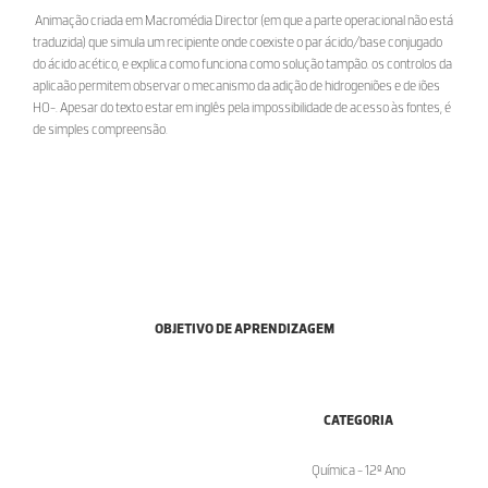
Animação criada em Macromédia Director (em que a parte operacional não está
traduzida) que simula um recipiente onde coexiste o par ácido/base conjugado
do ácido acético, e explica como funciona como solução tampão. os controlos da
aplicaão permitem observar o mecanismo da adição de hidrogeniões e de iões
HO-. Apesar do texto estar em inglês pela impossibilidade de acesso às fontes, é
de simples compreensão.
OBJETIVO DE APRENDIZAGEM
CATEGORIA
Química - 12º Ano