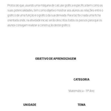
Protocolo que, usando uma máquina de calcular gráfica específica bem como as
suas potencialidades, tem como objetivo mostrar aos alunos as relações entre o
gráfico de uma função e o gráfico da sua derivada. Para tal, foi criada uma ficha
orientada onde, na atividade inicial, serão descritos todos os passos para que os
alunos consigam realizar a construção deste gráfico.
OBJETIVO DE APRENDIZAGEM
CATEGORIA
Matemática - 11º Ano
UNIDADE
TEMA