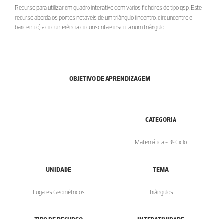
Recurso para utilizar em quadro interativo com vários ficheiros do tipo gsp. Este
recurso aborda os pontos notáveis de um triângulo (incentro, circuncentro e
baricentro) a circunferência circunscrita e inscrita num triângulo.
OBJETIVO DE APRENDIZAGEM
CATEGORIA
Matemática - 3º Ciclo
UNIDADE
TEMA
Lugares Geométricos
Triângulos