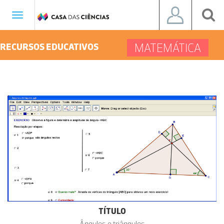
Toggle
navigation
MATEMÁTICA
RECURSOS EDUCATIVOS
TÍTULO
Ângulos e triângulos