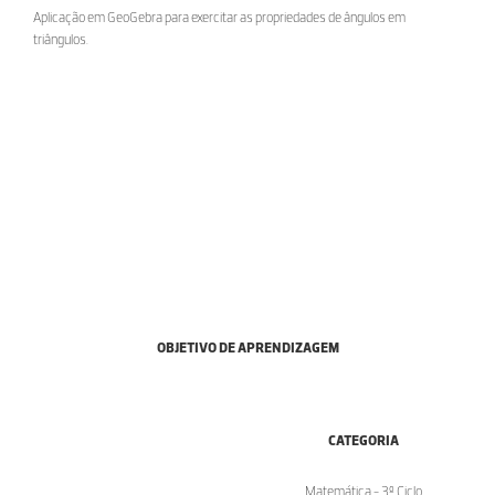
Aplicação em GeoGebra para exercitar as propriedades de ângulos em
triângulos.
OBJETIVO DE APRENDIZAGEM
CATEGORIA
Matemática - 3º Ciclo