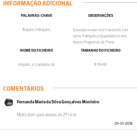
INFORMAÇÃO ADICIONAL
PALAVRAS-CHAVE
OBSERVAÇÕES
Ângulos, triângulos,
Baseado no exercício 5 da tarefa 3 do
tema Triângulos e Quadriláteros dos
Novos Programas de 7ºano.
NOME DO FICHEIRO
TAMANHO DO FICHEIRO
Angulos_e_triangulos.zip
8.06 KB
COMENTÁRIOS
Fernanda Maria da Silva Gonçalves Monteiro
Muito bom para alunos do 2º ciclo
09-01-2018