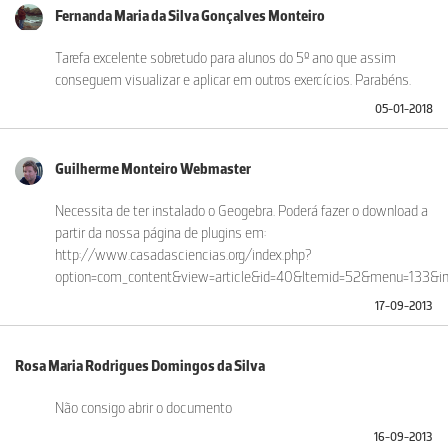
Fernanda Maria da Silva Gonçalves Monteiro
Tarefa excelente sobretudo para alunos do 5º ano que assim
conseguem visualizar e aplicar em outros exercícios. Parabéns.
05-01-2018
Guilherme Monteiro Webmaster
Necessita de ter instalado o Geogebra. Poderá fazer o download a
partir da nossa página de plugins em:
http://www.casadasciencias.org/index.php?
option=com_content&view=article&id=40&Itemid=52&menu=133&in
17-09-2013
Rosa Maria Rodrigues Domingos da Silva
Não consigo abrir o documento
16-09-2013