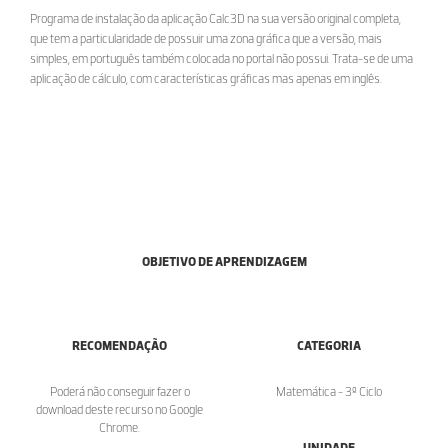
Programa de instalação da aplicação Calc3D na sua versão original completa,
que tem a particularidade de possuir uma zona gráfica que a versão, mais
simples, em português também colocada no portal não possui. Trata-se de uma
aplicação de cálculo, com características gráficas mas apenas em inglês.
OBJETIVO DE APRENDIZAGEM
RECOMENDAÇÃO
CATEGORIA
Poderá não conseguir fazer o
Matemática - 3º Ciclo
download deste recurso no Google
Chrome.
UNIDADE