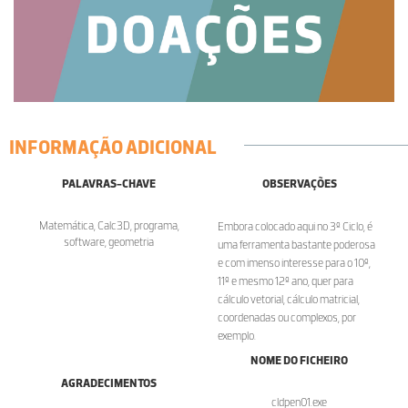
INFORMAÇÃO ADICIONAL
PALAVRAS-CHAVE
OBSERVAÇÕES
Matemática, Calc3D, programa,
Embora colocado aqui no 3º Ciclo, é
software, geometria
uma ferramenta bastante poderosa
e com imenso interesse para o 10º,
11º e mesmo 12º ano, quer para
cálculo vetorial, cálculo matricial,
coordenadas ou complexos, por
exemplo.
NOME DO FICHEIRO
AGRADECIMENTOS
cldpen01.exe