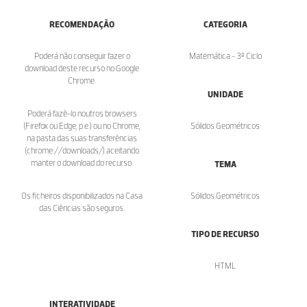
RECOMENDAÇÃO
CATEGORIA
Poderá não conseguir fazer o
Matemática - 3º Ciclo
download deste recurso no Google
Chrome.
UNIDADE
Poderá fazê-lo noutros browsers
(Firefox ou Edge, p.e.) ou no Chrome,
Sólidos Geométricos
na pasta das suas transferências
(chrome://downloads/) aceitando
manter o download do recurso.
TEMA
Os ficheiros disponibilizados na Casa
Sólidos Geométricos
das Ciências são seguros.
TIPO DE RECURSO
HTML
INTERATIVIDADE