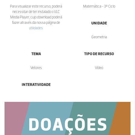
Para visualizar este recurso, poderá
Matemática - 3º Ciclo
necessitar de ter instalado o VLC
Media Player, cujo download poderá
fazer através da nossa página de
UNIDADE
utilidades
.
Geometria
TEMA
TIPO DE RECURSO
Vetores
Vídeo
INTERATIVIDADE