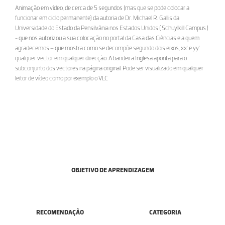
Animação em vídeo, de cerca de 5 segundos (mas que se pode colocar a
funcionar em ciclo permanente) da autoria de Dr. Michael R. Gallis da
Universidade do Estado da Pensilvânia nos Estados Unidos ( Schuylkill Campus )
- que nos autorizou a sua colocação no portal da Casa das Ciências e a quem
agradecemos – que mostra como se decompõe segundo dois eixos, xx’ e yy’
qualquer vector em qualquer direcção. A bandeira Inglesa aponta para o
subconjunto dos vectores na página original. Pode ser visualizado em qualquer
leitor de vídeo como por exemplo o VLC
OBJETIVO DE APRENDIZAGEM
RECOMENDAÇÃO
CATEGORIA