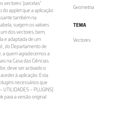
s vectores “parcelas”
Geometria
o do applet que a aplicação
essante também na
tabela, surgem os valores
TEMA
 um dos vectores, bem,
da e adaptada de um
Vectores
on) , do Departamento de
ity, a quem agradecemos a
iais na Casa das Ciências.
r, deve ser activado o
 aceder à aplicação. Esta
plugins necessários que
IO – UTILIDADES – PLUGINS]
k para a versão original.