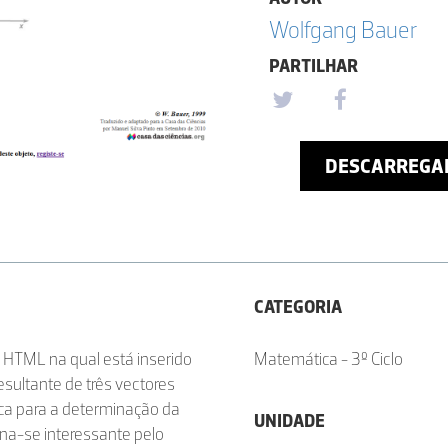
Wolfgang Bauer
PARTILHAR
DESCARREGA
CATEGORIA
 HTML na qual está inserido
Matemática - 3º Ciclo
sultante de três vectores
ica para a determinação da
UNIDADE
rna-se interessante pelo