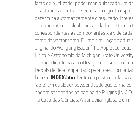
facto de o utilizador poder manipular cada um do
arrastando a ponta do vector ao longo do espaç
determina automaticamente o resultado. Inter
componente do cálculo, pois do lado direito, em 
correspondentes às componentes x e y de cada
como do vector soma. É uma simulação traduzi
original do Wolfgang Bauer (The Applet Collecti
Física e Astronomia da Michigan State Univers
disponibilidade para a utilização dos seus mater
Depois de descompactado para o seu computado
ficheiro
INDEX.htm
dentro da pasta criada, para
“abre” em qualquer bowser desde que tenha os 
podem ser obtidos na página de Plugins [INIC
na Casa das Ciências. A bandeira inglesa é um lin