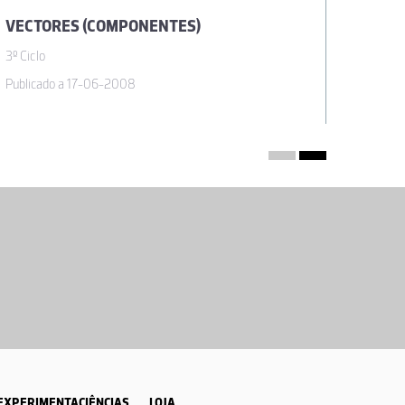
VECTORES (COMPONENTES)
VECTO
3º Ciclo
3º Ciclo
Publicado a 17-06-2008
Publicad
EXPERIMENTACIÊNCIAS
LOJA