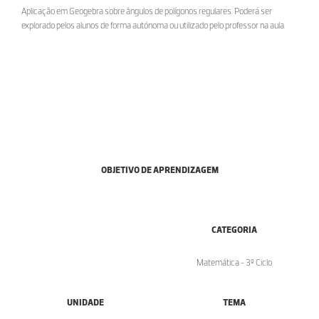
Aplicação em Geogebra sobre ângulos de polígonos regulares. Poderá ser
explorado pelos alunos de forma autónoma ou utilizado pelo professor na aula.
OBJETIVO DE APRENDIZAGEM
CATEGORIA
Matemática - 3º Ciclo
UNIDADE
TEMA