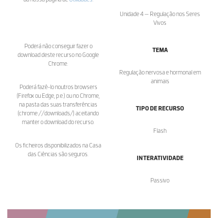
Unidade 4 — Regulação nos Seres
Vivos
Poderá não conseguir fazer o
TEMA
download deste recurso no Google
Chrome.
Regulação nervosa e hormonal em
animais
Poderá fazê-lo noutros browsers
(Firefox ou Edge, p.e.) ou no Chrome,
na pasta das suas transferências
TIPO DE RECURSO
(chrome://downloads/) aceitando
manter o download do recurso.
Flash
Os ficheiros disponibilizados na Casa
das Ciências são seguros.
INTERATIVIDADE
Passivo