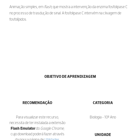
Animação simples, em
flash
, que mostra a intervenção da enzima fosfolipase C
no processo de trasdução de sinal. A fosfolipase C intervém na clivagem de
fosfolípidos.
OBJETIVO DE APRENDIZAGEM
RECOMENDAÇÃO
CATEGORIA
Para visualizar este recurso,
Biologia - 10º Ano
necessita de ter instalada a extensão
Flash Emulator
do
Google Chrome
,
cujo download poderá fazer através
UNIDADE
da nossa página de
Utilidades
.