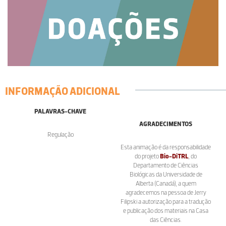
INFORMAÇÃO ADICIONAL
PALAVRAS-CHAVE
AGRADECIMENTOS
Regulação
Esta animação é da responsabilidade
do projeto
Bio-DiTRL
, do
Departamento de Ciências
Biológicas da Universidade de
Alberta (Canadá), a quem
agradecemos na pessoa de Jerry
Filipski a autorização para a tradução
e publicação dos materiais na Casa
das Ciências.