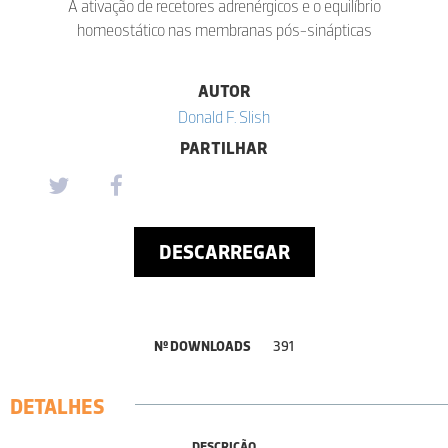
A ativação de recetores adrenérgicos e o equilíbrio
homeostático nas membranas pós-sinápticas
AUTOR
Donald F. Slish
PARTILHAR
DESCARREGAR
Nº DOWNLOADS
391
DETALHES
DESCRIÇÃO