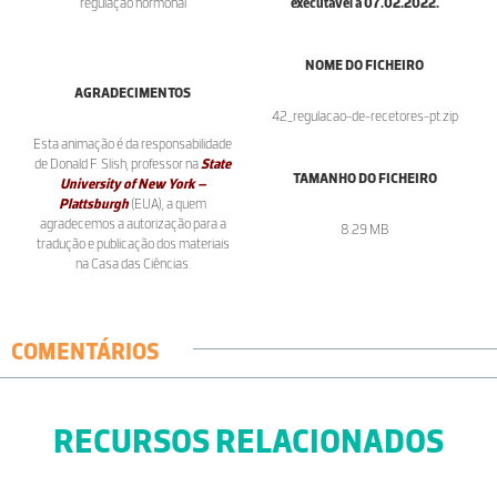
regulação hormonal
executável a 07.02.2022.
NOME DO FICHEIRO
AGRADECIMENTOS
42_regulacao-de-recetores-pt.zip
Esta animação é da responsabilidade
de Donald F. Slish, professor na
State
TAMANHO DO FICHEIRO
University of New York –
Plattsburgh
(EUA), a quem
agradecemos a autorização para a
8.29 MB
tradução e publicação dos materiais
na Casa das Ciências.
COMENTÁRIOS
RECURSOS RELACIONADOS