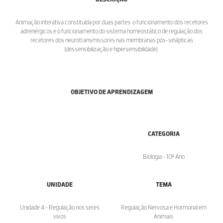
Animação interativa constituída por duas partes: o funcionamento dos recetores
adrenérgicos e o funcionamento do sistema homeostático de regulação dos
recetores dos neurotransmissores nas membranas pós-sinápticas
(dessensibilização e hipersensibilidade).
OBJETIVO DE APRENDIZAGEM
CATEGORIA
Biologia - 10º Ano
UNIDADE
TEMA
Unidade 4 - Regulação nos seres
Regulação Nervosa e Hormonal em
vivos
Animais