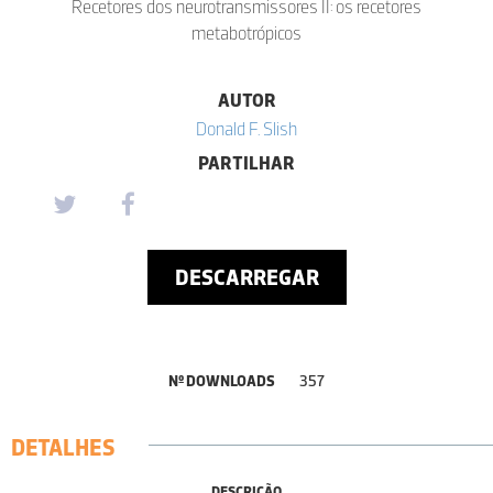
Recetores dos neurotransmissores II: os recetores
metabotrópicos
AUTOR
Donald F. Slish
PARTILHAR
DESCARREGAR
Nº DOWNLOADS
357
DETALHES
DESCRIÇÃO