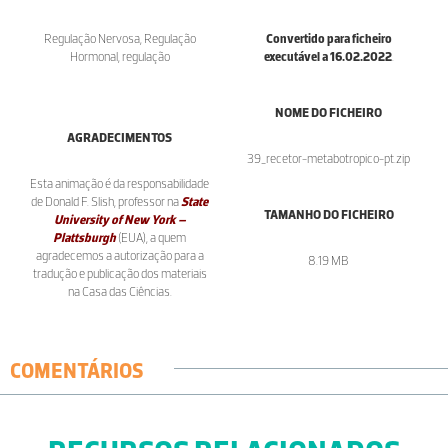
Regulação Nervosa, Regulação
Convertido para ficheiro
Hormonal, regulação
executável a 16.02.2022
.
NOME DO FICHEIRO
AGRADECIMENTOS
39_recetor-metabotropico-pt.zip
Esta animação é da responsabilidade
de Donald F. Slish, professor na
State
TAMANHO DO FICHEIRO
University of New York –
Plattsburgh
(EUA), a quem
agradecemos a autorização para a
8.19 MB
tradução e publicação dos materiais
na Casa das Ciências.
COMENTÁRIOS