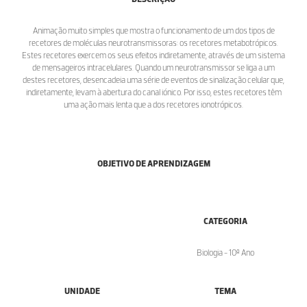
Animação muito simples que mostra o funcionamento de um dos tipos de
recetores de moléculas neurotransmissoras: os recetores metabotrópicos.
Estes recetores exercem os seus efeitos indiretamente, através de um sistema
de mensageiros intracelulares. Quando um neurotransmissor se liga a um
destes recetores, desencadeia uma série de eventos de sinalização celular que,
indiretamente, levam à abertura do canal iónico. Por isso, estes recetores têm
uma ação mais lenta que a dos recetores ionotrópicos.
OBJETIVO DE APRENDIZAGEM
CATEGORIA
Biologia - 10º Ano
UNIDADE
TEMA