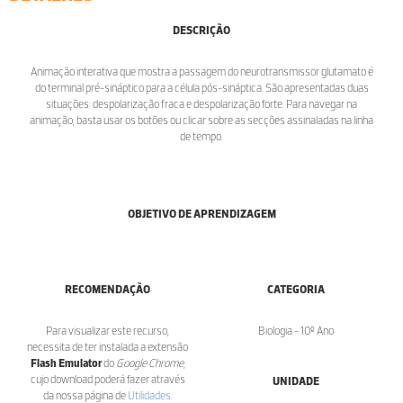
DESCRIÇÃO
Animação interativa que mostra a passagem do neurotransmissor glutamato é
do terminal pré-sináptico para a célula pós-sináptica. São apresentadas duas
situações: despolarização fraca e despolarização forte. Para navegar na
animação, basta usar os botões ou clicar sobre as secções assinaladas na linha
de tempo.
OBJETIVO DE APRENDIZAGEM
RECOMENDAÇÃO
CATEGORIA
Para visualizar este recurso,
Biologia - 10º Ano
necessita de ter instalada a extensão
Flash Emulator
do
Google Chrome
,
cujo download poderá fazer através
UNIDADE
da nossa página de
Utilidades
.