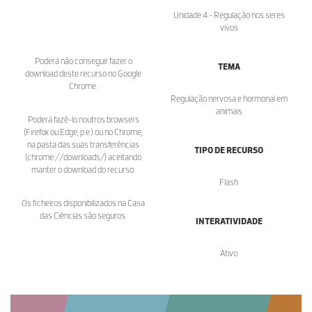
Unidade 4 - Regulação nos seres
vivos
Poderá não conseguir fazer o
TEMA
download deste recurso no Google
Chrome.
Regulação nervosa e hormonal em
animais
Poderá fazê-lo noutros browsers
(Firefox ou Edge, p.e.) ou no Chrome,
na pasta das suas transferências
TIPO DE RECURSO
(chrome://downloads/) aceitando
manter o download do recurso.
Flash
Os ficheiros disponibilizados na Casa
das Ciências são seguros.
INTERATIVIDADE
Ativo