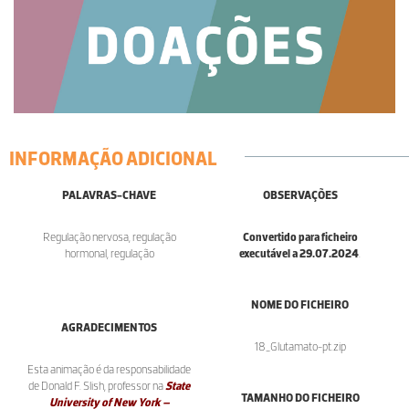
INFORMAÇÃO ADICIONAL
PALAVRAS-CHAVE
OBSERVAÇÕES
Regulação nervosa, regulação
Convertido para ficheiro
hormonal, regulação
executável a 29.07.2024
.
NOME DO FICHEIRO
AGRADECIMENTOS
18_Glutamato-pt.zip
Esta animação é da responsabilidade
de Donald F. Slish, professor na
State
TAMANHO DO FICHEIRO
University of New York –