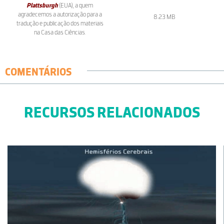
Plattsburgh
(EUA), a quem
agradecemos a autorização para a
8.23 MB
tradução e publicação dos materiais
na Casa das Ciências.
COMENTÁRIOS
RECURSOS RELACIONADOS