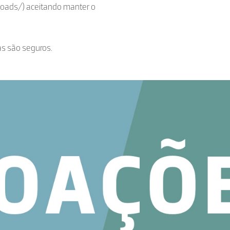
loads/) aceitando manter o
as são seguros.