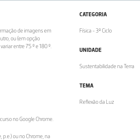
CATEGORIA
 formação de imagens em
Física - 3º Ciclo
utro, ou (em opção
ariar entre 75 º e 180 º.
UNIDADE
Sustentabilidade na Terra
TEMA
Reflexão da Luz
ecurso no Google Chrome.
, p.e.) ou no Chrome, na