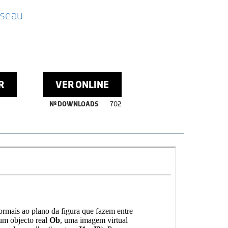
sseau
R
VER ONLINE
Nº DOWNLOADS
702