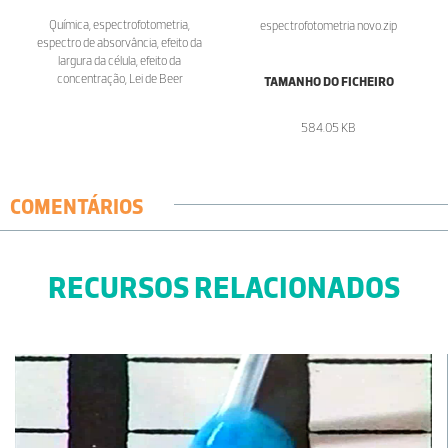
Química, espectrofotometria,
espectrofotometria novo.zip
espectro de absorvância, efeito da
largura da célula, efeito da
concentração, Lei de Beer
TAMANHO DO FICHEIRO
584.05 KB
COMENTÁRIOS
RECURSOS RELACIONADOS