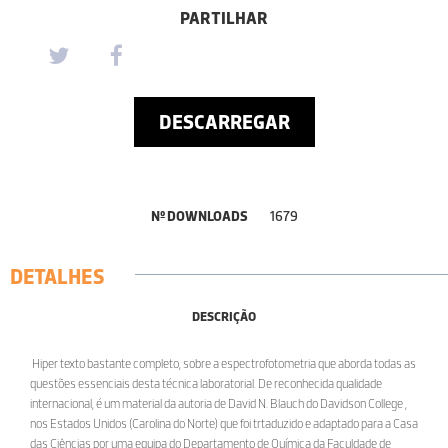
PARTILHAR
DESCARREGAR
Nº DOWNLOADS
1679
DETALHES
DESCRIÇÃO
Hiper texto bastante completo, sobre a espectrofotometria que aborda todas as
questões essenciais desta técnica laboratorial. De reconhecida qualidade
internacional, é um material da autoria de David N. Blauch do Davidson College ,
nos Estados Unidos (Carolina do Norte) que foi trtaduzido e adaptado para a Casa
das Ciências por uma equipa do Departamento de Química da Faculdade de