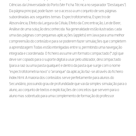
Ciências da Universidade do Porto (Ver Ficha Técnica no separador “Destaques”).
Da página principal, pode fazer-se o acesso a um conjunto de seis páginas
subordinadas aos seguintes temas: Espectrofotometria; Espectro de
Absorvância; Efeito da Largura da Célula; Efeito da Concentração; Lei de Beer;
Análise de uma solução desconhecida. Na generalidade estão ilustradas cada
uma das páginas com pequenas aplicações (applets) em Java para uma melhor
compreensão do conteúdo e para se poderem fazer simulações que completem
a aprendizagem.Todas estão interligadas entre si, permitindo uma navegação
integrada e coordenada. O ficheiro assume um formato compactado (*.zip) que
deve ser copiado para o suporte digital a usar pelo utilizador, descompactado
(para a raiz ou uma pasta qualquer) e dentro da pasta que surge com o nome
“espectrofotometria novo” o “arranque” da aplicação faz-se através do ficheiro
índex.html. A maioria dos conteúdos serve perfeitamente para alunos do
Secundário, possuindo grau de profundidade que vai da simples simulação para o
aluno, ao conjunto de textos e explicitações de conceitos que servem para o
aluno mas sobretudo para uma complemento de formação do professor.