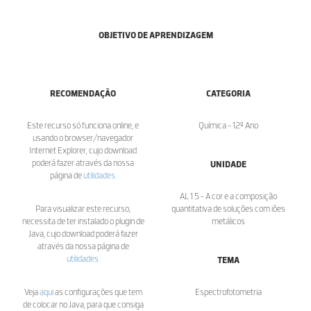
OBJETIVO DE APRENDIZAGEM
RECOMENDAÇÃO
CATEGORIA
Este recurso só funciona online, e
Química - 12º Ano
usando o browser/navegador
Internet Explorer, cujo download
poderá fazer através da nossa
UNIDADE
página de
utilidades
.
AL 1.5 - A cor e a composição
Para visualizar este recurso,
quantitativa de soluções com iões
necessita de ter instalado o plugin de
metálicos
Java, cujo download poderá fazer
através da nossa página de
utilidades
.
TEMA
Veja
aqui
as configurações que tem
Espectrofotometria
de colocar no Java, para que consiga