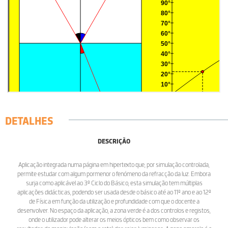
DETALHES
DESCRIÇÃO
Aplicação integrada numa página em hipertexto que, por simulação controlada,
permite estudar com algum pormenor o fenómeno da refracção da luz. Embora
surja como aplicável ao 3º Ciclo do Básico, esta simulação tem múltiplas
aplicações didácticas, podendo ser usada desde o básico até ao 11º ano e ao 12º
de Física em função da utilização e profundidade com que o docente a
desenvolver. No espaço da aplicação, a zona verde é a dos controlos e registos,
onde o utilizador pode alterar os meios ópticos bem como observar os