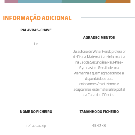
INFORMAÇÃO ADICIONAL
PALAVRAS-CHAVE
AGRADECIMENTOS
luz
Da autoria de Water Fendt professor
de Física, Matemática e Informática
na Escola Secundária Paul-Klee-
Gymnasium Gersthofen na
Alemanha a quem agradecemos a
disponibilidade para
colocarmos/traduzirmos e
adaptarmos este material no portal
da Casa das Ciências.
NOME DO FICHEIRO
TAMANHO DO FICHEIRO
refraccao.zip
43.42 KB