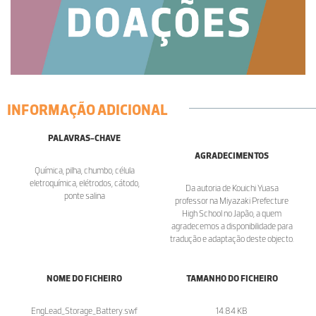
INFORMAÇÃO ADICIONAL
PALAVRAS-CHAVE
AGRADECIMENTOS
Química, pilha, chumbo, célula
eletroquímica, elétrodos, cátodo,
Da autoria de Kouichi Yuasa
ponte salina
professor na Miyazaki Prefecture
High School no Japão, a quem
agradecemos a disponibilidade para
tradução e adaptação deste objecto.
NOME DO FICHEIRO
TAMANHO DO FICHEIRO
EngLead_Storage_Battery.swf
14.84 KB