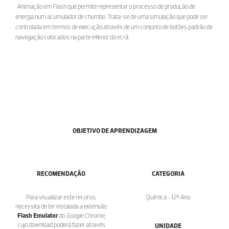
Animação em Flash que permite representar o processo de produção de
energia num acumulador de chumbo. Trata-se de uma simulação que pode ser
controlada em termos de execução através de um conjunto de botões padrão de
navegação colocados na parte inferior do ecrã.
OBJETIVO DE APRENDIZAGEM
RECOMENDAÇÃO
CATEGORIA
Para visualizar este recurso,
Química - 12º Ano
necessita de ter instalada a extensão
Flash Emulator
do
Google Chrome
,
cujo download poderá fazer através
UNIDADE