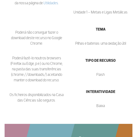
da nossa página de
Utilidades
.
Unidade 1 – Metais e Ligas Metálicas
TEMA
Poderá não conseguir fazer o
download deste recurso no Google
Chrome.
Pilhas e baterias: uma oxidação útil
Poderá fazê-lo noutros browsers
TIPO DE RECURSO
(Firefox ou Edge, p.e.) ou no Chrome,
na pasta das suas transferências
(chrome://downloads/) aceitando
Flash
manter o download do recurso.
INTERATIVIDADE
Os ficheiros disponibilizados na Casa
das Ciências são seguros.
Baixa