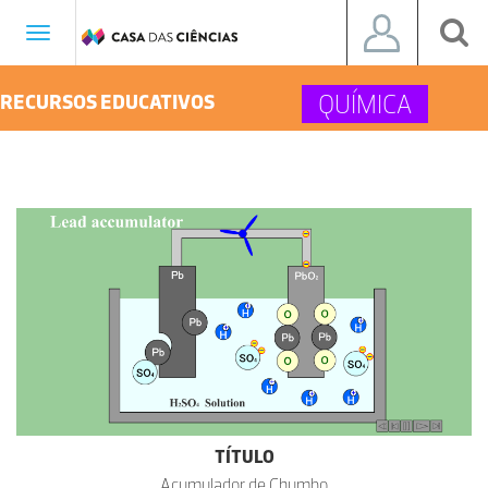
Toggle
navigation
QUÍMICA
RECURSOS EDUCATIVOS
TÍTULO
Acumulador de Chumbo