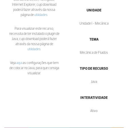
Internet Explorer, cujo download
poderá fazer através da nossa
UNIDADE
página de
utilidades
.
Unidade I - Mecânica
Para visualizar este recurso,
necessita de ter instalado o plugin de
Java, cujo download poderá fazer
TEMA
através da nossa página de
utilidades
.
Mecânica de Fluidos
Veja
aqui
as configurações que tem
de colocar no Java, para que consiga
TIPO DE RECURSO
visualizar.
Java
INTERATIVIDADE
Ativo