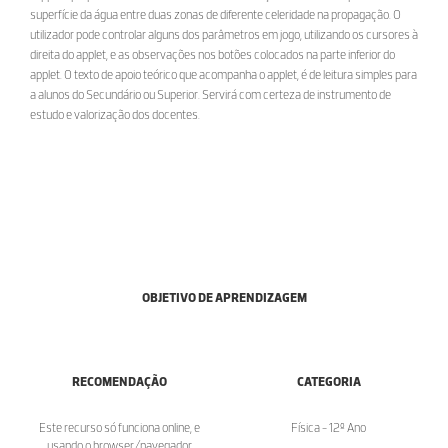
superfície da água entre duas zonas de diferente celeridade na propagação. O
utilizador pode controlar alguns dos parâmetros em jogo, utilizando os cursores à
direita do applet, e as observações nos botões colocados na parte inferior do
applet. O texto de apoio teórico que acompanha o applet, é de leitura simples para
a alunos do Secundário ou Superior. Servirá com certeza de instrumento de
estudo e valorização dos docentes.
OBJETIVO DE APRENDIZAGEM
RECOMENDAÇÃO
CATEGORIA
Este recurso só funciona online, e
Física - 12º Ano
usando o browser/navegador