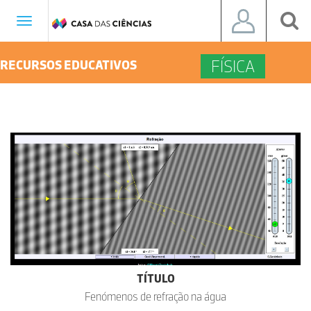
Toggle
navigation
FÍSICA
RECURSOS EDUCATIVOS
TÍTULO
Fenómenos de refração na água