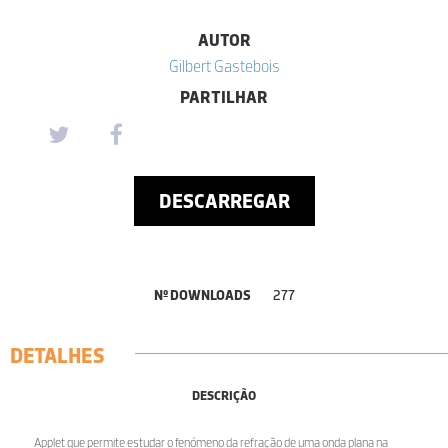
AUTOR
Gilbert Gastebois
PARTILHAR
DESCARREGAR
Nº DOWNLOADS
277
DETALHES
DESCRIÇÃO
Applet que permite estudar o fenómeno da refração de uma onda plana na