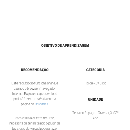
OBJETIVO DE APRENDIZAGEM
RECOMENDAÇÃO
CATEGORIA
Este recurso só funciona online, e
Física - 3º Ciclo
usando o browser/navegador
Internet Explorer, cujo download
poderá fazer através da nossa
UNIDADE
página de
utilidades
.
Terra no Espaço - Gravitação 12º
Para visualizar este recurso,
Ano
necessita de ter instalado o plugin de
Java, cujo download poderá fazer