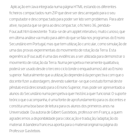
Aplicação em Java integrada numa página HTML estando os diferentes
ficheiros compactados num ZIP que deve ser descarregado para o seu
computador e descompactado para poder ser lido sem problemas. Para abrir
ative, na pasta que se gera ao descompactar, o ficheiro 36_pendulo-
Foucault.htm lá existente. Trata-se de um applet interativo, muito curioso, que
em última análise vai muito para além do que se fala nos programas do Ensino
Secundário em Portugal, mas que tem utilização curricular, como simulação de
uma das provas experimentais do movimento de rotação da Terra. Esta
experiência (Foucault) é uma das evidências a ser utilizada para demonstrar o
movimento de rotação da Terra. Numa perspetiva meramente qualitativa,
poderá ser usado desde o terceiro ciclo (onde o enquadramos) até ao Ensino
superior. Naturalmente que a utilização dependerá da perspectiva com que o
docente fizer a abordagem, devendo salientar-se que o estudo formal deste
pêndulo está direcionado para o Ensino Superior, mas pode ser apresentado a
alunos do Secundário numa perspetiva quer histórica quer funcional. O suporte
teórico que o acompanha, é uma fonte de aprofundamento para os docentes e
constitui uma boa base de leitura para os alunos dos primeiros anos na
Universidade. Da autoria de Gilbert Gastebois, professor em França, a quem
agradecemos a disponibilidade para colocação e tradução/adaptação do
material. A bandeira francesa aponta para o material original na página do
Professor Gastebois.