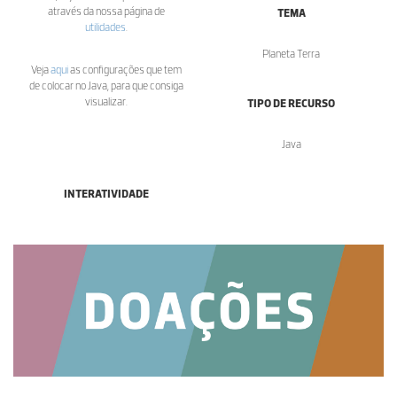
através da nossa página de
TEMA
utilidades
.
Planeta Terra
Veja
aqui
as configurações que tem
de colocar no Java, para que consiga
visualizar.
TIPO DE RECURSO
Java
INTERATIVIDADE