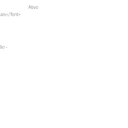
Ativo
ais</font>
ão -