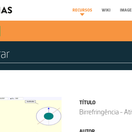
RECURSOS
WIKI
IMAGE
TÍTULO
Birrefringência - At
AUTOR