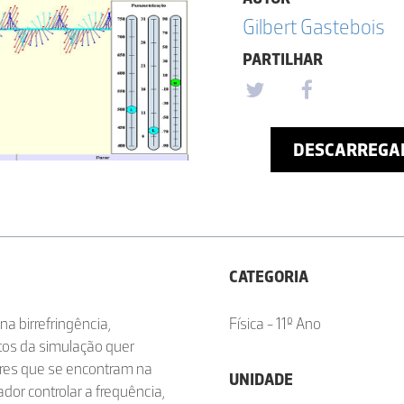
Gilbert Gastebois
PARTILHAR
DESCARREGA
CATEGORIA
a birrefringência,
Física - 11º Ano
ntos da simulação quer
ores que se encontram na
UNIDADE
zador controlar a frequência,