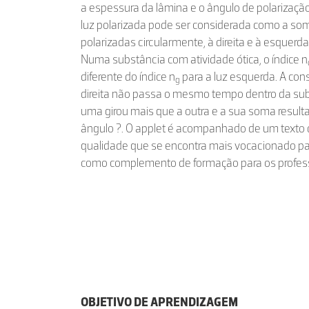
a espessura da lâmina e o ângulo de polarização
luz polarizada pode ser considerada como a s
polarizadas circularmente, à direita e à esquer
Numa substância com atividade ótica, o índice n
diferente do índice n
para a luz esquerda. A con
g
direita não passa o mesmo tempo dentro da subs
uma girou mais que a outra e a sua soma result
ângulo ?. O applet é acompanhado de um texto d
qualidade que se encontra mais vocacionado pa
como complemento de formação para os profes
OBJETIVO DE APRENDIZAGEM