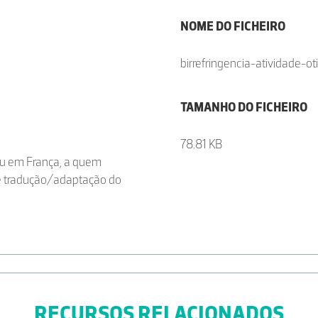
NOME DO FICHEIRO
birrefringencia-atividade-oti
TAMANHO DO FICHEIRO
78.81 KB
ceu em França, a quem
 e tradução/adaptação do
RECURSOS RELACIONADOS