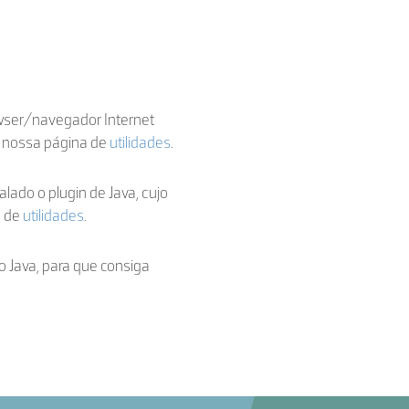
owser/navegador Internet
a nossa página de
utilidades
.
talado o plugin de Java, cujo
a de
utilidades
.
o Java, para que consiga