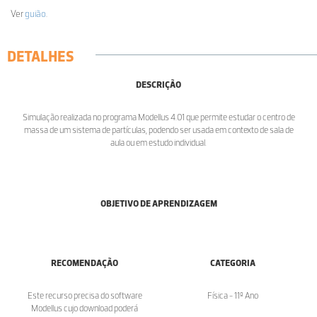
Ver
guião
.
DETALHES
DESCRIÇÃO
Simulação realizada no programa Modellus 4.01 que permite estudar o centro de
massa de um sistema de partículas, podendo ser usada em contexto de sala de
aula ou em estudo individual.
OBJETIVO DE APRENDIZAGEM
RECOMENDAÇÃO
CATEGORIA
Este recurso precisa do software
Física - 11º Ano
Modellus cujo download poderá