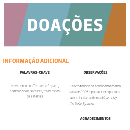
INFORMAÇÃO ADICIONAL
PALAVRAS-CHAVE
OBSERVAÇÕES
Movimentos na Terra e no Espaço,
O texto teórico de acompanhamento
sistema solar, satélites, trajectórias
data de 2007 e possui cinco páginas
de satélites
subordinadas ao tema
Measuring
the Solar System
.
AGRADECIMENTOS