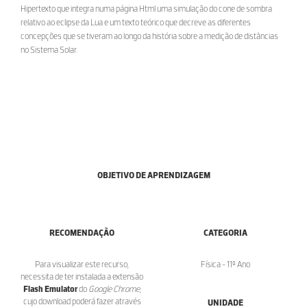
Hipertexto que integra numa página Html uma simulação do cone de sombra
relativo ao eclipse da Lua e um texto teórico que decreve as diferentes
concepções que se tiveram ao longo da história sobre a medição de distâncias
no Sistema Solar.
OBJETIVO DE APRENDIZAGEM
RECOMENDAÇÃO
CATEGORIA
Para visualizar este recurso,
Física - 11º Ano
necessita de ter instalada a extensão
Flash Emulator
do
Google Chrome
,
cujo download poderá fazer através
UNIDADE