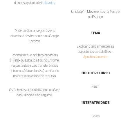
da nossa página de
Utilidades
.
Unidade 1 - Movimentos na Terra e
no Espaço
Poderá não conseguir fazer o
TEMA
download deste recurso no Google
Chrome.
Explicar o lançamento e as
trajectórias de satélites -
Poderá fazê-lo noutros browsers
Aprofundamento
(Firefox ou Edge, p.e.) ou no Chrome,
na pasta das suas transferências
(chrome://downloads/) aceitando
TIPO DE RECURSO
manter o download do recurso.
Flash
Os ficheiros disponibilizados na Casa
das Ciências são seguros.
INTERATIVIDADE
Baixa