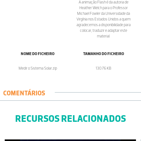
A animação Flash é da autoria de
Heather Welch para o Professor
Michael Fowler da Universidade da
Virgínia nos Estados Unidos a quem
agradecemos a disponibilidade para
colocar, traduzir e adaptar este
material.
NOME DO FICHEIRO
TAMANHO DO FICHEIRO
Medir o Sistema Solar.zip
130.76 KB
COMENTÁRIOS
RECURSOS RELACIONADOS