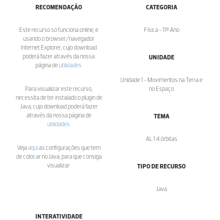
RECOMENDAÇÃO
CATEGORIA
Este recurso só funciona online, e
Física - 11º Ano
usando o browser/navegador
Internet Explorer, cujo download
poderá fazer através da nossa
UNIDADE
página de
utilidades
.
Unidade 1 - Movimentos na Terra e
Para visualizar este recurso,
no Espaço
necessita de ter instalado o plugin de
Java, cujo download poderá fazer
através da nossa página de
TEMA
utilidades
.
AL 1.4 órbitas
Veja
aqui
as configurações que tem
de colocar no Java, para que consiga
visualizar.
TIPO DE RECURSO
Java
INTERATIVIDADE