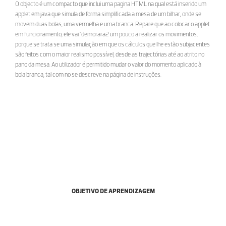
O objecto é um compacto que inclui uma pagina HTML na qual está inserido um
applet em java que simula de forma simplificada a mesa de um bilhar, onde se
movem duas bolas, uma vermelha e uma branca. Repare que ao colocar o applet
em funcionamento, ele vai “demorara2 um pouco a realizar os movimentos,
porque se trata se uma simulação em que os cálculos que lhe estão subjacentes
são feitos com o maior realismo possível, desde as trajectórias até ao atrito no
pano da mesa. Ao utilizador é permitido mudar o valor do momento aplicado à
bola branca, tal com no se descreve na página de instruções.
OBJETIVO DE APRENDIZAGEM