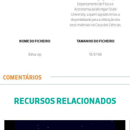
Departamento de Física e
Astronomia da Michigan State
University, a quem agradecemos a
disponibilidade para a utilização dos
seus materiais na Casa das Ciências.
NOME DO FICHEIRO
TAMANHO DO FICHEIRO
Bilhar.zip
18.97 KB
COMENTÁRIOS
RECURSOS RELACIONADOS