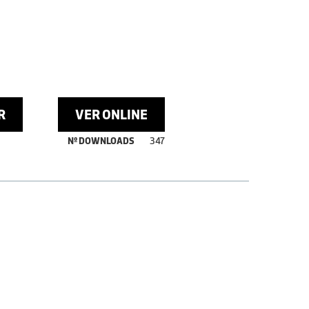
R
VER ONLINE
Nº DOWNLOADS
347