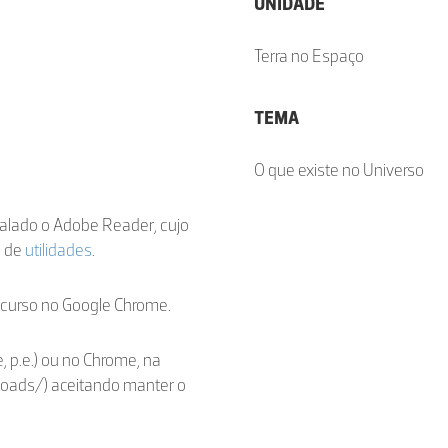
UNIDADE
Terra no Espaço
TEMA
O que existe no Universo
stalado o Adobe Reader, cujo
a de
utilidades
.
ecurso no Google Chrome.
, p.e.) ou no Chrome, na
loads/) aceitando manter o