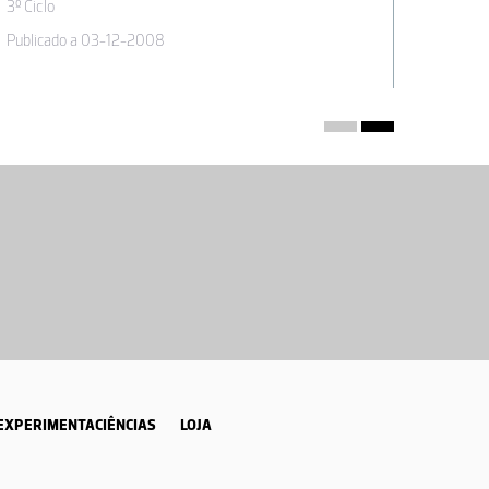
3º Ciclo
3º Ciclo
Publicado a 03-12-2008
Publicad
EXPERIMENTACIÊNCIAS
LOJA